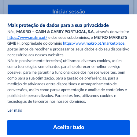
Iniciar sessão
Esqueci-me da palavra-passe
Não tenho uma conta digital makro
Criar uma