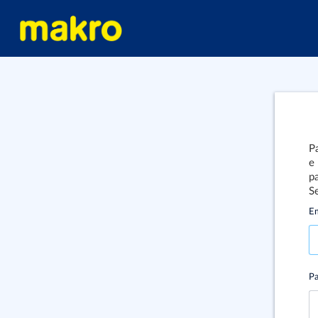
Pa
e
pa
S
Em
Pa